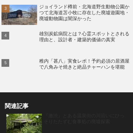
ジョイランド樽前・北海道野生動物公園か
つて北海道苫小牧に存在した廃墟遊園地・
廃墟動物園は闇深かった
雄別炭鉱病院とは？心霊スポットとされる
理由と、設計者・建築的価値の真実
稚内「甚八」実食レポ！予約必須の居酒屋
で八角みそ焼きと絶品チャーハンを堪能
関連記事
『激渋』とある温泉街の川沿いにひっ
そりたたずむ食事処の廃墟探索