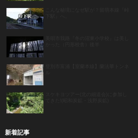
こんな秘境になぜ駅が？留萌本線『峠
下駅』へ。
美唄市我路『冬の沼東小学校』は美し
かった（円形校舎）後半
登別市富浦【室蘭本線】蘭法華トンネ
ル
スケキヨツアー(北の細道会)に参加し
てきた!(昭和炭鉱・浅野炭鉱)
新着記事