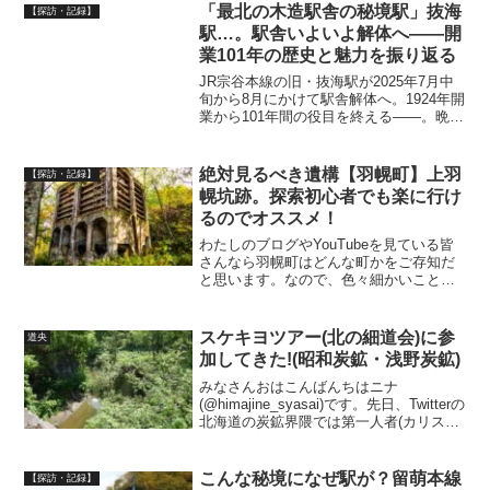
すので予めご了承下さい。まぁ皆さんの
「最北の木造駅舎の秘境駅」抜海
【探訪・記録】
なんらかの...
駅…。駅舎いよいよ解体へ――開
業101年の歴史と魅力を振り返る
JR宗谷本線の旧・抜海駅が2025年7月中
旬から8月にかけて駅舎解体へ。1924年開
業から101年間の役目を終える――。晩年
は最北の木造駅舎の秘境駅として愛され
ていました。歴史・年表などまとめてみ
ました。
絶対見るべき遺構【羽幌町】上羽
【探訪・記録】
幌坑跡。探索初心者でも楽に行け
るのでオススメ！
わたしのブログやYouTubeを見ている皆
さんなら羽幌町はどんな町かをご存知だ
と思います。なので、色々細かいことを
省略させていただきますが、上羽幌の浄
水場の記事や動画も見てくださっている
ことでしょう。↓上羽幌浄水場の記事は下
スケキヨツアー(北の細道会)に参
道央
のリンク↓【羽幌...
加してきた!(昭和炭鉱・浅野炭鉱)
みなさんおはこんばんちはニナ
(@himajine_syasai)です。先日、Twitterの
北海道の炭鉱界隈では第一人者(カリスマ)
と言えるスケキヨ氏が主催する通称スケ
キヨツアーに参加してきたので、この様
子をブログで紹介させていただきま
こんな秘境になぜ駅が？留萌本線
【探訪・記録】