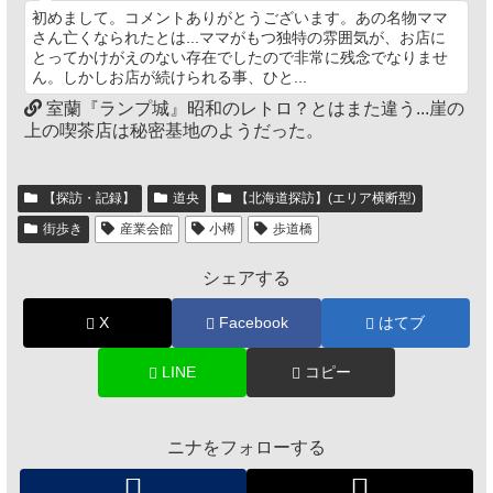
初めまして。コメントありがとうございます。あの名物ママ
さん亡くなられたとは...ママがもつ独特の雰囲気が、お店に
とってかけがえのない存在でしたので非常に残念でなりませ
ん。しかしお店が続けられる事、ひと...
室蘭『ランプ城』昭和のレトロ？とはまた違う...崖の
上の喫茶店は秘密基地のようだった。
【探訪・記録】
道央
【北海道探訪】(エリア横断型)
街歩き
産業会館
小樽
歩道橋
シェアする
X
Facebook
はてブ
LINE
コピー
ニナをフォローする