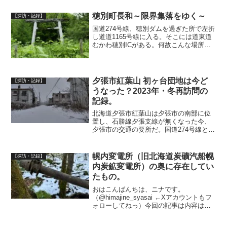
穂別町長和～限界集落をゆく～
【探訪・記録】
国道274号線、穂別ダムを過ぎた所で左折
し道道1165号線に入る。そこには道東道
むかわ穂別ICがある。何故こんな場所に
ICを作ったのか不明だ。この周辺は長和
(おさわ)という地区で、明治38年頃に入植
が開始され、新登川炭鉱が稼働したピー
ク時に...
夕張市紅葉山 初ヶ台団地は今ど
【探訪・記録】
うなった？2023年・冬再訪問の
記録。
北海道夕張市紅葉山は夕張市の南部に位
置し、石勝線夕張支線が無くなった今、
夕張市の交通の要所だ。国道274号線と国
道452号線が交差し、道の駅『夕張メロー
ド』が、JR北海道石勝線 新夕張駅【高
速】道東自動車道『夕張IC』がある。初
幌内変電所（旧北海道炭礦汽船幌
【探訪・記録】
回訪問時撮影...
内炭鉱変電所）の奥に存在してい
たもの。
おはこんばんちは、ニナです。
（@himajine_syasai ←Xアカウントもフ
ォローしてねっ）今回の記事は内容は特
になく、あくまでもメモ...的、スマホの
中のデータを外に残しておく為のもので