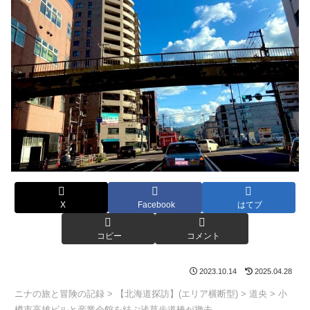
X
Facebook
はてブ
コピー
コメント
2023.10.14
2025.04.28
ニナの旅と冒険の記録
>
【北海道探訪】(エリア横断型)
>
道央
>
小
樽市高雄ビルと産業会館を結ぶ浅草歩道橋が撤去。