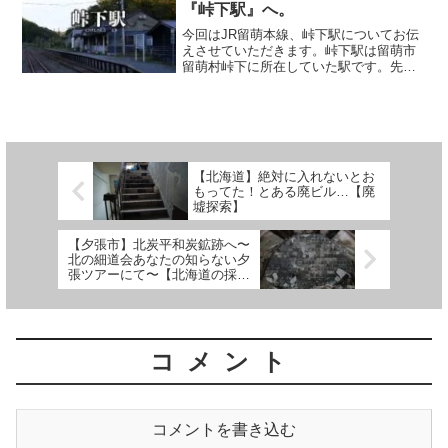
す。...
『峠下駅』へ。
今回はJR留萌本線、峠下駅についてお伝
えさせていただきます。峠下駅は留萌市
留萌村峠下に所在していた駅です。先
日、2023/04/01日に留萌本線、留萌駅〜
石狩沼田駅間が廃止となりました。（留
萌は完全に関係なくなったのに今も留萌
本線なのよね....
【北海道】絶対に入れないとお
もってた！とある廃ビル…【廃
墟探索】
【夕張市】北炭平和炭鉱跡へ〜
北の細道会あなたの知らない夕
張ツアーにて〜【北海道の採炭
地】
コメント
コメントを書き込む