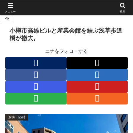
北海道の栄枯盛衰を伝えたい
メニュー
検索
PR
小樽市高雄ビルと産業会館を結ぶ浅草歩道
橋が撤去。
ニナをフォローする
【探訪・記録】