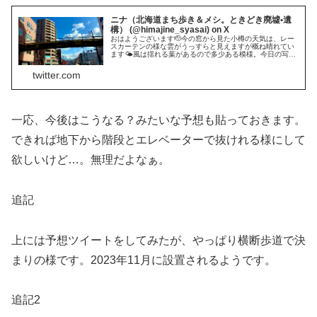
ニナ（北海道まち歩き＆メシ。ときどき廃墟•遺
構） (@himajine_syasai) on X
おはようございます🫡今の窓から見た小樽の天気は、レー
スカーテンの様な雲がうっすらと見えますが概ね晴れてい
ます🌤風は揺れる葉があるので多少ある模様。今日の写真
は、小樽の産業会館〜高雄ビルの歩道橋の撤去間近の様
子。昨日の朝には完全に撤去されてた...
twitter.com
一応、今後はこうなる？みたいな予想も貼っておきます。
できれば地下から階段とエレベーターで抜けれる様にして
欲しいけど…。無理だよなぁ。
追記
上には予想ツイートをしてみたが、やっぱり横断歩道で決
まりの様です。2023年11月に設置されるようです。
追記2