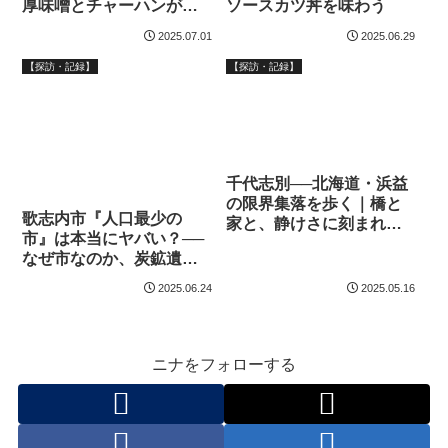
厚味噌とチャーハンが人
ソースカツ丼を味わう
気の食堂
2025.07.01
2025.06.29
【探訪・記録】
【探訪・記録】
千代志別──北海道・浜益
の限界集落を歩く｜橋と
歌志内市『人口最少の
家と、静けさに刻まれた
市』は本当にヤバい？──
暮らしの痕跡
なぜ市なのか、炭鉱遺産
とグルメを巡るドライブ
2025.06.24
2025.05.16
記
ニナをフォローする