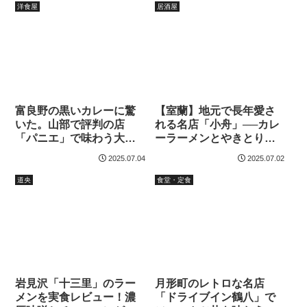
洋食屋
居酒屋
富良野の黒いカレーに驚
【室蘭】地元で長年愛さ
いた。山部で評判の店
れる名店「小舟」──カレ
「パニエ」で味わう大人
ーラーメンとやきとり丼
のオムカツカレー
の誘惑
2025.07.04
2025.07.02
道央
食堂・定食
岩見沢「十三里」のラー
月形町のレトロな名店
メンを実食レビュー！濃
「ドライブイン鶴八」で