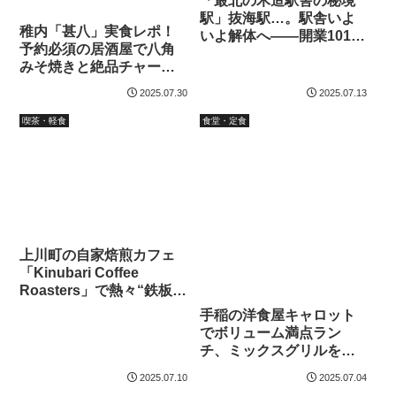
「最北の木造駅舎の秘境
駅」抜海駅…。駅舎いよ
稚内「甚八」実食レポ！
いよ解体へ――開業101年
予約必須の居酒屋で八角
の歴史と魅力を振り返る
みそ焼きと絶品チャーハ
ンを堪能
2025.07.30
2025.07.13
喫茶・軽食
食堂・定食
上川町の自家焙煎カフェ
「Kinubari Coffee
Roasters」で熱々“鉄板チ
ーズナポリタン”ランチを
手稲の洋食屋キャロット
実食
でボリューム満点ラン
チ、ミックスグリルを食
う！
2025.07.10
2025.07.04