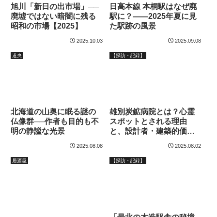
旭川「新日の出市場」──
日高本線 本桐駅はなぜ廃
廃墟ではない暗闇に残る
駅に？――2025年夏に見
昭和の市場【2025】
た駅跡の風景
2025.10.03
2025.09.08
道央
【探訪・記録】
北海道の山奥に眠る謎の
雄別炭鉱病院とは？心霊
仏像群──作者も目的も不
スポットとされる理由
明の静謐な光景
と、設計者・建築的価値
の真実
2025.08.08
2025.08.02
居酒屋
【探訪・記録】