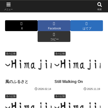
北海道の栄枯盛衰を伝えたい
メニュー
検索
X
Facebook
はてブ
コピー
音の記憶
音の記憶
風のふるさと
Still Walking On
2026.02.14
2025.11.19
音の記憶
音の記憶