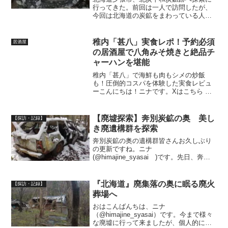
行ってきた。前回は一人で訪問したが、
今回は北海道の炭鉱をまわっている人間
なら知らない人はいないと思われる、ス
ケキヨ氏が主催する、北の細道会あなた
の知らない夕張ツアー2023秋、通称スケ
稚内「甚八」実食レポ！予約必須
居酒屋
キヨツアーでの再訪だ...
の居酒屋で八角みそ焼きと絶品チ
ャーハンを堪能
稚内「甚八」で海鮮も肉もシメの炒飯
も！圧倒的コスパを体験した実食レビュ
ーこんにちは！ニナです。Xはこちら →
@himajine_syasai渋い。南稚内駅徒歩1〜
2分。カウンターとテーブル席合わせて45
席のお店。暖簾をくぐると奥行きのあ
【廃墟探索】奔別炭鉱の奥 美し
【探訪・記録】
る...
き廃遺構群を探索
奔別炭鉱の奥の遺構群皆さんお久しぶり
の更新ですね。ニナ
(@himajine_syasai )です。先日、奔別
炭鉱のホッパーの屋根が崩落。非常に残
念なニュースでした。ちょうど、今回記
事の最後に紹介する動画の告知タイミン
『北海道』廃集落の奥に眠る廃火
【探訪・記録】
グと重なり、自らの告知す...
葬場へ
おはこんばんちは、ニナ
（@himajine_syasai）です。今まで様々
な廃墟に行って来ましたが、個人的に一