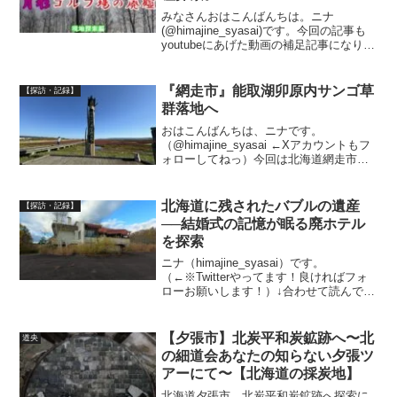
みなさんおはこんばんちは。ニナ
(@himajine_syasai)です。今回の記事も
youtubeにあげた動画の補足記事になりま
すが、まだみていない方はぜひご覧いた
だければと思います。まず1本目の動画は
前回の厚田油田から移動する動画となっ
『網走市』能取湖卯原内サンゴ草
【探訪・記録】
て...
群落地へ
おはこんばんちは、ニナです。
（@himajine_syasai ←Xアカウントもフ
ォローしてねっ）今回は北海道網走市卯
原内（うばらない）、能取湖にある珊瑚
草群落地へ行って来ました。能取湖は、
オホーツク海沿岸ではサロマ湖に次ぐ大
北海道に残されたバブルの遺産
【探訪・記録】
きな湖で全国で...
──結婚式の記憶が眠る廃ホテル
を探索
ニナ（himajine_syasai）です。
（←※Twitterやってます！良ければフォ
ローお願いします！）↓合わせて読んでみ
ませんか？↓【ショック!】ホテル層雲が
まさかの廃墟に…(2023年度解体決定…)
今回は北海道の廃墟好きなら皆さんご...
【夕張市】北炭平和炭鉱跡へ〜北
道央
の細道会あなたの知らない夕張ツ
アーにて〜【北海道の採炭地】
北海道夕張市、北炭平和炭鉱跡へ探索に