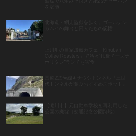
酒屋で八角みそ焼きと絶品チャーハン
を堪能
北海道・網走監獄を歩く。ゴールデン
カムイの舞台と囚人たちの記憶
上川町の自家焙煎カフェ「Kinubari
Coffee Roasters」で熱々“鉄板チーズナ
ポリタン”ランチを実食
国道229号線キナウシトンネル『三世
代トンネルが並ぶおすすめスポット』
【滝川市】元自動車学校を再利用した
公園の廃墟（交通記念公園跡地）