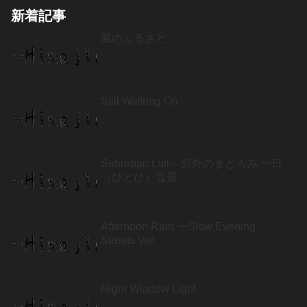
新着記事
風のふるさと
Still Walking On
Suburban Lull – 郊外のまどろみ 一日
（ひとひ）音景
Afternoon Rain 〜Slow Evening
Streets Ver.
Night Window Light