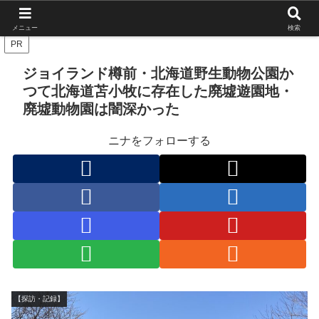
北海道の栄枯盛衰を伝えたい
メニュー
検索
PR
ジョイランド樽前・北海道野生動物公園か
つて北海道苫小牧に存在した廃墟遊園地・
廃墟動物園は闇深かった
ニナをフォローする
【探訪・記録】