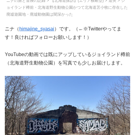
ニナの旅と冒険の記録
>
【北海道探訪】(エリア横断型)
>
道央
>
ジ
ョイランド樽前・北海道野生動物公園かつて北海道苫小牧に存在した
廃墟遊園地・廃墟動物園は闇深かった
ニナ（
himajine_syasai
）です。（←※Twitterやってま
す！良ければフォローお願いします！）
YouTubeの動画では既にアップしているジョイランド樽前
（北海道野生動物公園）を写真でも少しお届けします。