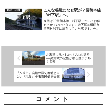
番と言っていいほど興奮したのが、今回
紹介する廃墟の火葬場です。火葬場なん
てものは普通は、滅多に行く場所ではな
こんな秘境になぜ駅が？留萌本線
【探訪・記録】
いですし、そもそも廃火...
『峠下駅』へ。
今回はJR留萌本線、峠下駅についてお伝
えさせていただきます。峠下駅は留萌市
留萌村峠下に所在していた駅です。先
日、2023/04/01日に留萌本線、留萌駅〜
石狩沼田駅間が廃止となりました。（留
萌は完全に関係なくなったのに今も留萌
本線なのよね....
北海道に残されたバブルの遺産
──結婚式の記憶が眠る廃ホテル
を探索
『夕張市』廃墟の様で廃墟じゃ
ない『現役』夕張市民健康会館
コメント