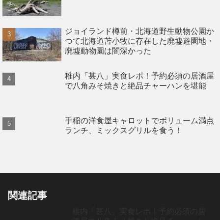
ジョイランド樽前・北海道野生動物公園か
つて北海道苫小牧に存在した廃墟遊園地・
廃墟動物園は闇深かった
稚内「甚八」実食レポ！予約必須の居酒屋
で八角みそ焼きと絶品チャーハンを堪能
手稲の洋食屋キャロットでボリューム満点
ランチ、ミックスグリルを食う！
関連記事
稚内「甚八」実食レポ！予約必須の居