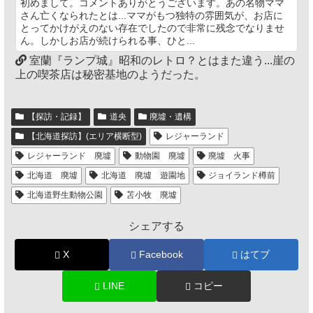
初めまして。コメントありがとうございます。あの名物ママ
さん亡くなられたとは...ママがもつ独特の雰囲気が、お店に
とってかけがえのない存在でしたので非常に残念でなりませ
ん。しかしお店が続けられる事、ひと...
室蘭『ランプ城』昭和のレトロ？とはまた違う...崖の
上の喫茶店は秘密基地のようだった。
【探訪・記録】
道央
廃墟・遺構
【北海道探訪】(エリア横断型)
レジャーランド
レジャーランド 廃墟
動物園 廃墟
廃墟 火事
北海道 廃墟
北海道 廃墟 遊園地
ジョイランド樽前
北海道野生動物公園
苫小牧 廃墟
シェアする
X
Facebook
はてブ
LINE
コピー