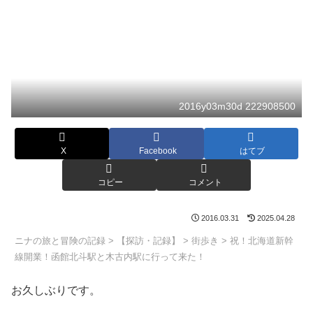
2016y03m30d 222908500
X
Facebook
はてブ
コピー
コメント
2016.03.31
2025.04.28
ニナの旅と冒険の記録
>
【探訪・記録】
>
街歩き
>
祝！北海道新幹
線開業！函館北斗駅と木古内駅に行って来た！
お久しぶりです。