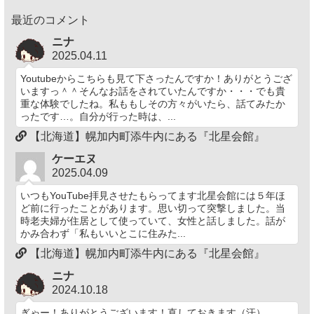
最近のコメント
ニナ
2025.04.11
Youtubeからこちらも見て下さったんですか！ありがとうござ
いますっ＾＾そんなお話をされていたんですか・・・でも貴
重な体験でしたね。私ももしその方々がいたら、話てみたか
ったです…。自分が行った時は、...
【北海道】幌加内町添牛内にある『北星会館』
ケーエヌ
2025.04.09
いつもYouTube拝見させたもらってます北星会館には５年ほ
ど前に行ったことがあります。思い切って突撃しました。当
時老夫婦が住居として使っていて、女性と話しました。話が
かみ合わず「私もいいとこに住みた...
【北海道】幌加内町添牛内にある『北星会館』
ニナ
2024.10.18
ぎゃー！ありがとうございます！直しておきます（汗）