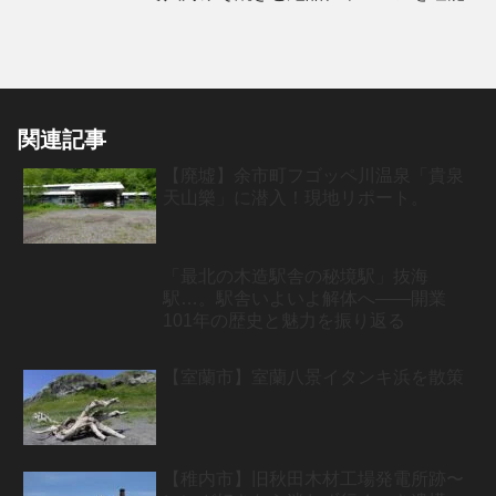
関連記事
【廃墟】余市町フゴッペ川温泉「貴泉
天山樂」に潜入！現地リポート。
「最北の木造駅舎の秘境駅」抜海
駅…。駅舎いよいよ解体へ――開業
101年の歴史と魅力を振り返る
【室蘭市】室蘭八景イタンキ浜を散策
【稚内市】旧秋田木材工場発電所跡〜