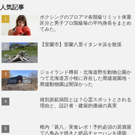
人気記事
ボクシングのプロアマ各階級リミット体重
区分と男子プロ階級毎の平均身長をまとめ
てみた。
【室蘭市】室蘭八景イタンキ浜を散策
ジョイランド樽前・北海道野生動物公園か
つて北海道苫小牧に存在した廃墟遊園地・
廃墟動物園は闇深かった
雄別炭鉱病院とは？心霊スポットとされる
理由と、設計者・建築的価値の真実
稚内「甚八」実食レポ！予約必須の居酒屋
で八角みそ焼きと絶品チャーハンを堪能