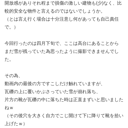
開放感がありそれ程まで損傷の激しい建物も(少)なく、比
較的安全な物件と言えるのではないでしょうか。
（とは言え行く場合は十分注意し何があっても自己責任
で。）
今回行ったのは四月下旬で、ここは高台にあることから
まだ雪が残っていた為思ったように撮影できませんでし
た。
その為、
動画内の最後の方ですこしだけ触れていますが、
瓦礫の上に覆いかぶさっていた雪が崩れ落ち、
片方の靴が瓦礫の中に落ちた時は正直まずいと思いました
ねｗ
（その後穴を大きく自力でこじ開けて下に降りて靴を拾い
上げたｗ）