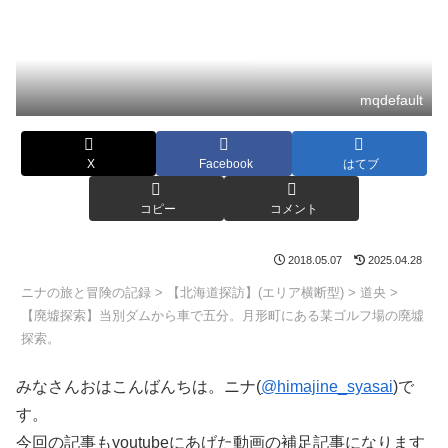
mqdefault
X
Facebook
はてブ
コピー
コメント
2018.05.07
2025.04.28
ニナの旅と冒険の記録
>
【北海道探訪】(エリア横断型)
>
道央
>
【廃墟探索】当別ダムから車で五分。月形町にある某ゴルフ場の廃墟
探索。
みなさんおはこんばんちは。ニナ(
@himajine_syasai
)で
す。
今回の記事もyoutubeにあげた動画の補足記事になります