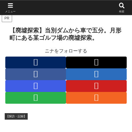
北海道の栄枯盛衰を伝えたい
メニュー
検索
PR
【廃墟探索】当別ダムから車で五分。月形
町にある某ゴルフ場の廃墟探索。
ニナをフォローする
【探訪・記録】