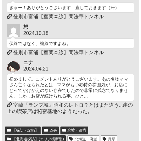
ぎゃー！ありがとうございます！直しておきます（汗）
登別市富浦【室蘭本線】蘭法華トンネル
想
2024.10.18
伏線ではなく、複線ですよね。
登別市富浦【室蘭本線】蘭法華トンネル
ニナ
2024.04.21
初めまして。コメントありがとうございます。あの名物ママ
さん亡くなられたとは...ママがもつ独特の雰囲気が、お店に
とってかけがえのない存在でしたので非常に残念でなりませ
ん。しかしお店が続けられる事、ひと...
室蘭『ランプ城』昭和のレトロ？とはまた違う...崖の
上の喫茶店は秘密基地のようだった。
【探訪・記録】
道央
廃墟・遺構
【北海道探訪】(エリア横断型)
北海道 廃墟
月形