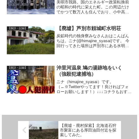
美唄市我路。国のエネルギー政策転換前
の昭和の時代に栄えた町。この周辺だけ
でかつて数万人も住んでおり、小中高校
はもちろん、映画館などの娯楽もありま
した。しかし、今ではほぼ数世帯の住民
がいるのみ。かつての繁栄はどこに行っ
【廃墟】芦別市頼城町水明荘
【探訪・記録】
たのか。昭和の夢の跡と言...
炭鉱時代の独身寮みなさんおはこんばん
ちは。ニナ(@himajine_syasai)です。 今
回行ってきた場所は芦別市にある水明荘
という物件です。 ここは炭鉱があった頃
の独身寮だそうです。元々は新旧の水明
荘があったらしいのですが、旧水明荘は
昭...
沖里河温泉 鳩の湯跡地をいく
【探訪・記録】
（強殺犯逮捕地）
ニナ（himajine_syasai）です。
（←※Twitterやってます！良ければフォ
ローお願いします！）↓↓↓コチラもおすす
め【常紋信号場】跡地散策 心霊スポット
として名高い常紋トンネルすぐ近くの信
号場↑↑↑今回紹介する場所は、北海道深...
【廃墟・廃村探索】北海道石狩
市聚富にある厚田油田付近を探
索してみた。