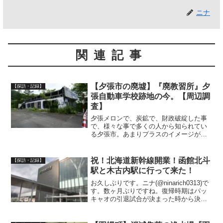
ニナ
関連記事
【夕張市の廃墟】『廃教習所』夕
【探訪・記録】
張自動車学校跡地の今。【周辺調
査】
夕張メロンで、炭鉱で、財政破綻した事
で、様々な事で多くの人から知られてい
る夕張市。あまりプラスのイメージがな
い人もいるかもしれない。13万人近くい
た夕張市も今では1万人以下になり2023年
現在は6800人程。今日はそんな夕張市の
祝！北海道新幹線開業！函館北斗
【探訪・記録】
『自動車学校...
駅と木古内駅に行って来た！
お久しぶりです。ニナ(@ninarich0313)で
す。数ヶ月ぶりですね。復帰時期はパッ
キャオの引退試合が決まった時から決め
ていて、その前に一回書くと決めていた
ので4月10日のマニー・パッキャオvsティ
モシー・ブラッドリー戦の展望にしよう