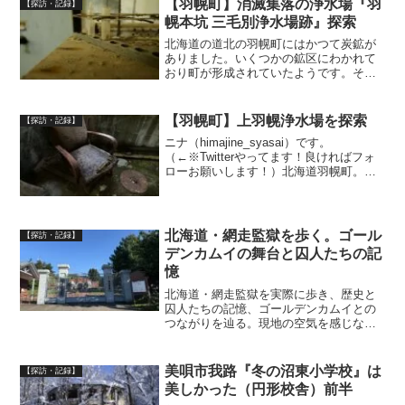
【羽幌町】消滅集落の浄水場『羽
【探訪・記録】
か...
幌本坑 三毛別浄水場跡』探索
北海道の道北の羽幌町にはかつて炭鉱が
ありました。いくつかの鉱区にわかれて
おり町が形成されていたようです。その
なかの一つが羽幌本坑。今回はその中の
あまり知られていない羽幌本坑浄水場に
向かいました。羽幌の炭鉱のほとんどは
【羽幌町】上羽幌浄水場を探索
【探訪・記録】
閉山後、一年ほどで大半が...
ニナ（himajine_syasai）です。
（←※Twitterやってます！良ければフォ
ローお願いします！）北海道羽幌町。北
海道の北部西海岸にあるかつて炭鉱など
で栄えた町。羽幌町の石炭の歴史は古
く、明治40年頃上羽幌で石炭を採掘して
いた事も...
北海道・網走監獄を歩く。ゴール
【探訪・記録】
デンカムイの舞台と囚人たちの記
憶
北海道・網走監獄を実際に歩き、歴史と
囚人たちの記憶、ゴールデンカムイとの
つながりを辿る。現地の空気を感じなが
ら、過去と向き合う旅へ──。
美唄市我路『冬の沼東小学校』は
【探訪・記録】
美しかった（円形校舎）前半