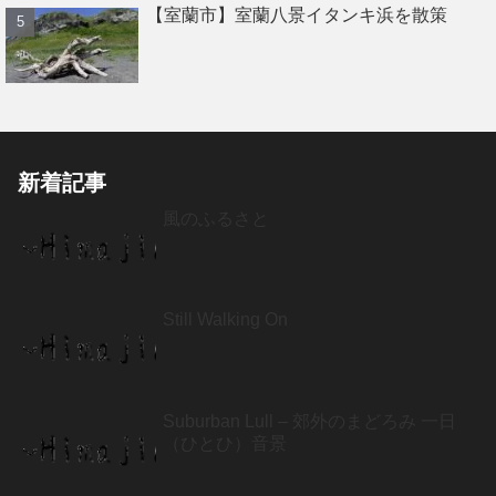
【室蘭市】室蘭八景イタンキ浜を散策
新着記事
風のふるさと
Still Walking On
Suburban Lull – 郊外のまどろみ 一日
（ひとひ）音景