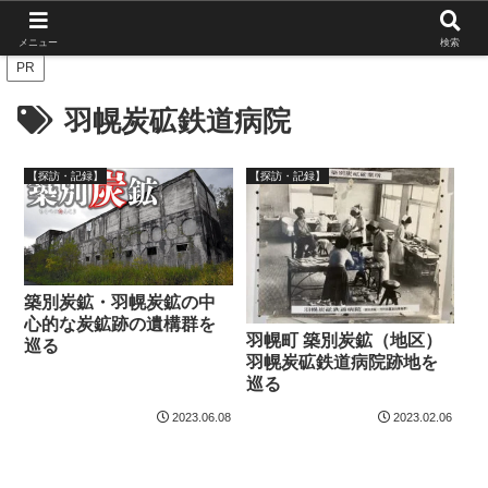
北海道の栄枯盛衰を伝えたい
メニュー
検索
PR
羽幌炭砿鉄道病院
【探訪・記録】
【探訪・記録】
築別炭鉱・羽幌炭鉱の中
心的な炭鉱跡の遺構群を
羽幌町 築別炭鉱（地区）
巡る
羽幌炭砿鉄道病院跡地を
巡る
2023.06.08
2023.02.06