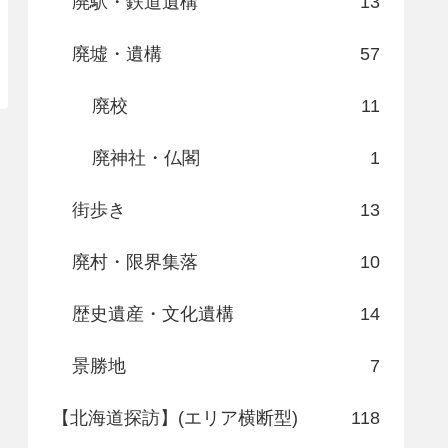
廃駅・鉄道遺構
13
廃墟・遺構
57
廃校
11
廃神社・仏閣
1
街歩き
13
廃村・限界集落
10
歴史遺産・文化遺構
14
景勝地
7
【北海道探訪】(エリア横断型)
118