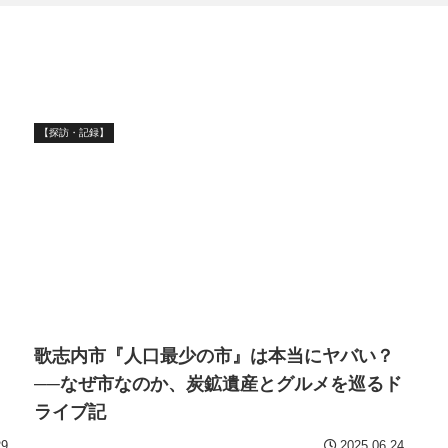
【探訪・記録】
歌志内市『人口最少の市』は本当にヤバい？
──なぜ市なのか、炭鉱遺産とグルメを巡るド
ライブ記
29
2025.06.24