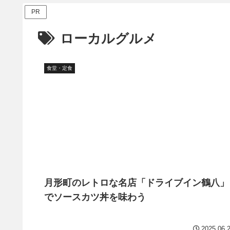
PR
ローカルグルメ
食堂・定食
月形町のレトロな名店「ドライブイン鶴八」
でソースカツ丼を味わう
2025.06.