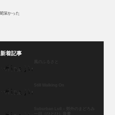
闇深かった
新着記事
風のふるさと
Still Walking On
Suburban Lull – 郊外のまどろみ
一日（ひとひ）音景