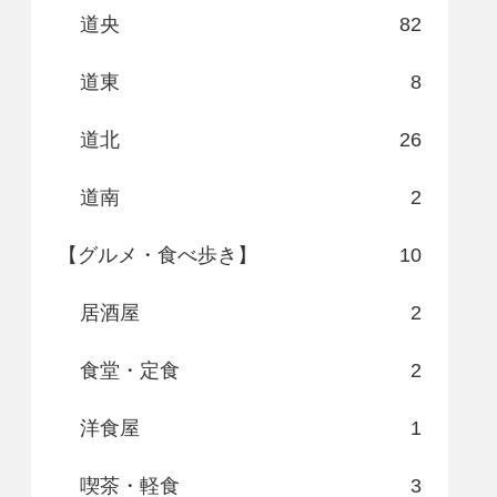
道央
82
道東
8
道北
26
道南
2
【グルメ・食べ歩き】
10
居酒屋
2
食堂・定食
2
洋食屋
1
喫茶・軽食
3