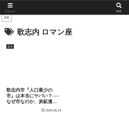
北海道の栄枯盛衰を伝えたい
メニュー
検索
PR
歌志内 ロマン座
道央
歌志内市『人口最少の
市』は本当にヤバい？──
なぜ市なのか、炭鉱遺産
とグルメを巡るドライブ
2025.06.24
記