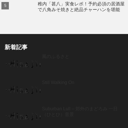
稚内「甚八」実食レポ！予約必須の居酒屋
で八角みそ焼きと絶品チャーハンを堪能
新着記事
風のふるさと
Still Walking On
Suburban Lull – 郊外のまどろみ 一日
（ひとひ）音景