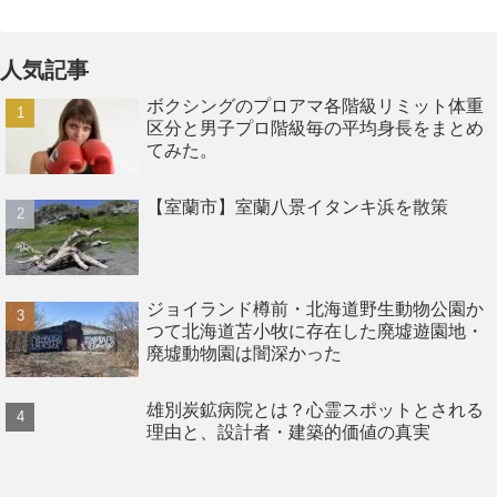
人気記事
ボクシングのプロアマ各階級リミット体重
区分と男子プロ階級毎の平均身長をまとめ
てみた。
【室蘭市】室蘭八景イタンキ浜を散策
ジョイランド樽前・北海道野生動物公園か
つて北海道苫小牧に存在した廃墟遊園地・
廃墟動物園は闇深かった
雄別炭鉱病院とは？心霊スポットとされる
理由と、設計者・建築的価値の真実