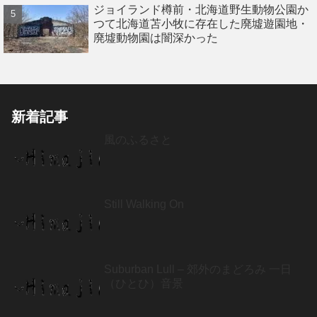
ジョイランド樽前・北海道野生動物公園か
つて北海道苫小牧に存在した廃墟遊園地・
廃墟動物園は闇深かった
新着記事
風のふるさと
Still Walking On
Suburban Lull – 郊外のまどろみ 一日
（ひとひ）音景