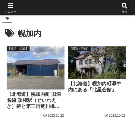
北海道の栄枯盛衰を伝えたい
メニュー
検索
PR
幌加内
【探訪・記録】
【探訪・記録】
【北海道】幌加内町添牛
内にある『北星会館』
【北海道】幌加内町 旧深
名線 政和駅（せいわえ
き）跡と第三雨竜川橋梁
跡と謎の石碑を調べた
2023.10.22
2023.10.02