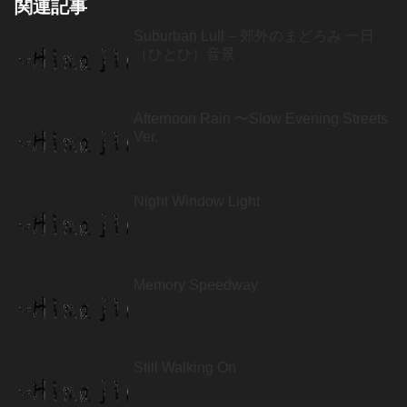
関連記事
Suburban Lull – 郊外のまどろみ 一日
（ひとひ）音景
Afternoon Rain 〜Slow Evening Streets
Ver.
Night Window Light
Memory Speedway
Still Walking On