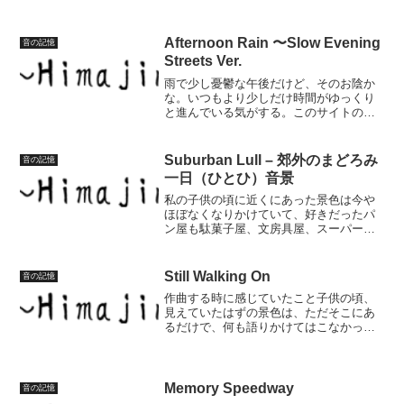
りと流れていたような曲を想像しながら
作ってみました。このサイトの音楽は、
AI作曲ツールなどを使っ...
Afternoon Rain 〜Slow Evening
音の記憶
Streets Ver.
雨で少し憂鬱な午後だけど、そのお陰か
な。いつもより少しだけ時間がゆっくり
と進んでいる気がする。このサイトの音
楽は、AI作曲ツールなどを使って制作し
ています。お好きなように聴いたり、動
画や配信などで自由に使ってもらってか
Suburban Lull – 郊外のまどろみ
音の記憶
まいません。もし気に入...
一日（ひとひ）音景
私の子供の頃に近くにあった景色は今や
ほぼなくなりかけていて、好きだったパ
ン屋も駄菓子屋、文房具屋、スーパーも
閉店してしまった。友達が住んでいたア
パートは空地になっている。当時を思い
出したくても何もない景色。大人になっ
Still Walking On
音の記憶
てから知った、でも自分が...
作曲する時に感じていたこと子供の頃、
見えていたはずの景色は、ただそこにあ
るだけで、何も語りかけてはこなかっ
た。けれど、年齢を重ねるほどに、同じ
ような景色が、急に胸のどこかをつまん
でくる。それが懐かしさなのか、失われ
たものへの痛みなのか、それ...
Memory Speedway
音の記憶