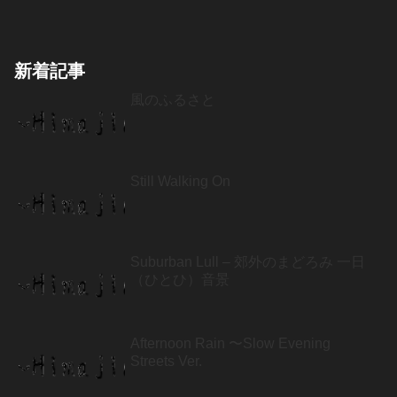
新着記事
風のふるさと
Still Walking On
Suburban Lull – 郊外のまどろみ 一日
（ひとひ）音景
Afternoon Rain 〜Slow Evening
Streets Ver.