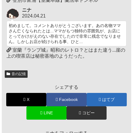
登別市富浦【室蘭本線】蘭法華トンネル
ニナ
2024.04.21
初めまして。コメントありがとうございます。あの名物ママ
さん亡くなられたとは...ママがもつ独特の雰囲気が、お店に
とってかけがえのない存在でしたので非常に残念でなりませ
ん。しかしお店が続けられる事、ひと...
室蘭『ランプ城』昭和のレトロ？とはまた違う...崖の
上の喫茶店は秘密基地のようだった。
音の記憶
シェアする
X
Facebook
はてブ
LINE
コピー