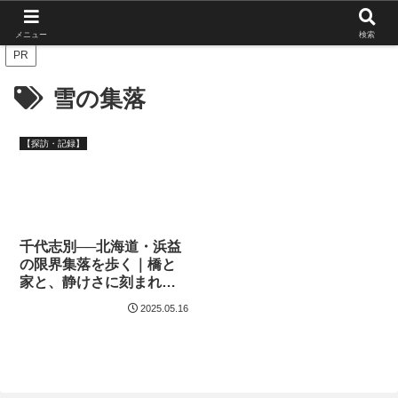
北海道の栄枯盛衰を伝えたい
メニュー
検索
PR
雪の集落
【探訪・記録】
千代志別──北海道・浜益
の限界集落を歩く｜橋と
家と、静けさに刻まれた
暮らしの痕跡
2025.05.16