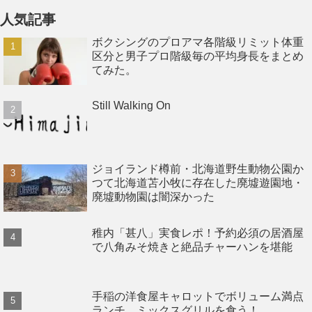
人気記事
ボクシングのプロアマ各階級リミット体重
区分と男子プロ階級毎の平均身長をまとめ
てみた。
Still Walking On
ジョイランド樽前・北海道野生動物公園か
つて北海道苫小牧に存在した廃墟遊園地・
廃墟動物園は闇深かった
稚内「甚八」実食レポ！予約必須の居酒屋
で八角みそ焼きと絶品チャーハンを堪能
手稲の洋食屋キャロットでボリューム満点
ランチ、ミックスグリルを食う！