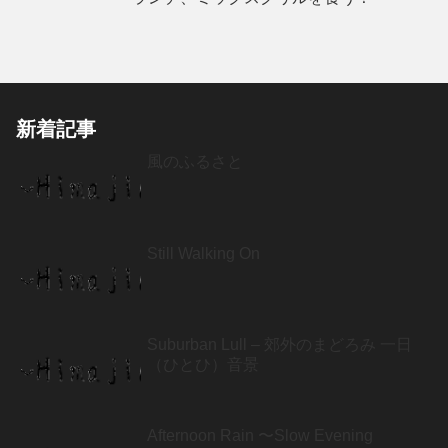
新着記事
風のふるさと
Still Walking On
Suburban Lull – 郊外のまどろみ 一日
（ひとひ）音景
Afternoon Rain 〜Slow Evening