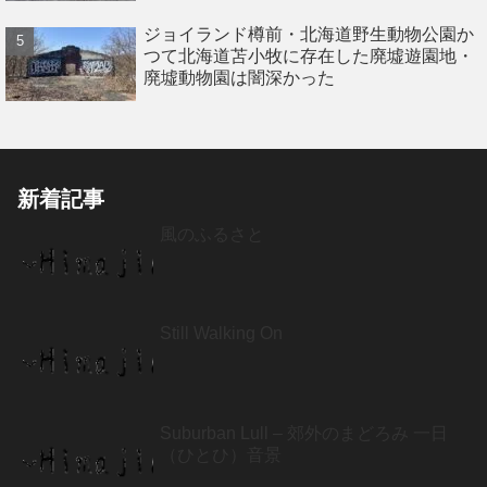
ジョイランド樽前・北海道野生動物公園か
つて北海道苫小牧に存在した廃墟遊園地・
廃墟動物園は闇深かった
新着記事
風のふるさと
Still Walking On
Suburban Lull – 郊外のまどろみ 一日
（ひとひ）音景