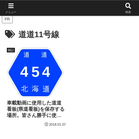
北海道の栄枯盛衰を伝えたい
メニュー
検索
PR
道道11号線
雑記
車載動画に使用した道道
看板(県道看板)を保存する
場所。皆さん勝手に使用
していいです。
2018.01.07