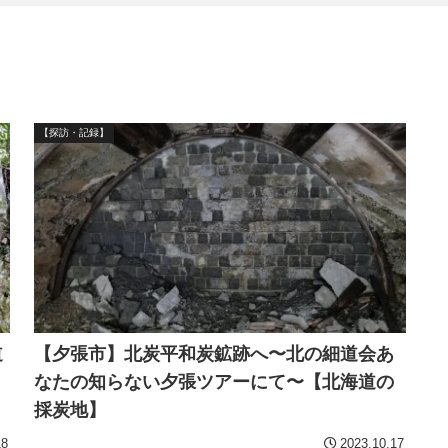
【探訪・記録】
道
【夕張市】北炭平和炭鉱跡へ〜北の細道会あ
なたの知らない夕張ツアーにて〜【北海道の
採炭地】
18
2023.10.17