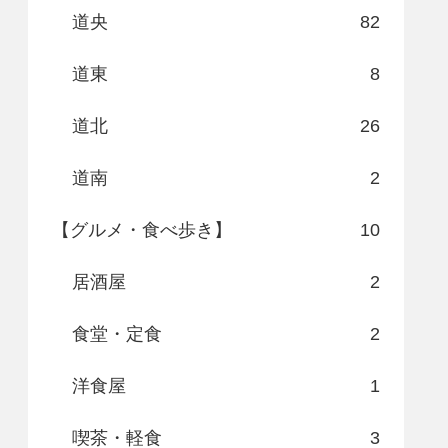
道央
82
道東
8
道北
26
道南
2
【グルメ・食べ歩き】
10
居酒屋
2
食堂・定食
2
洋食屋
1
喫茶・軽食
3