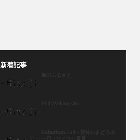
新着記事
風のふるさと
Still Walking On
Suburban Lull – 郊外のまどろみ
一日（ひとひ）音景