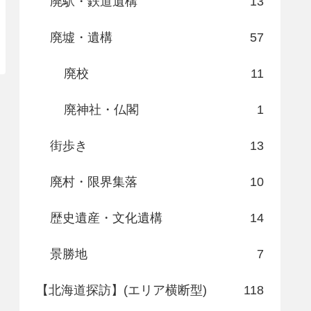
廃駅・鉄道遺構
13
廃墟・遺構
57
廃校
11
廃神社・仏閣
1
街歩き
13
廃村・限界集落
10
歴史遺産・文化遺構
14
景勝地
7
【北海道探訪】(エリア横断型)
118