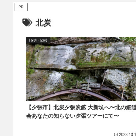
PR
北炭
【探訪・記録】
【夕張市】北炭夕張炭鉱 大新坑へ〜北の細
会あなたの知らない夕張ツアーにて〜
2023.10.