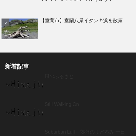
【室蘭市】室蘭八景イタンキ浜を散策
新着記事
風のふるさと
Still Walking On
Suburban Lull – 郊外のまどろみ 一日