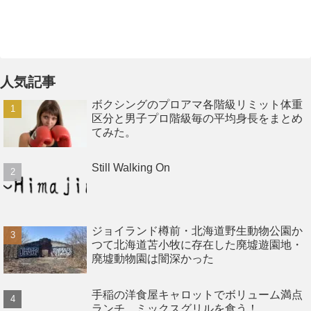
人気記事
ボクシングのプロアマ各階級リミット体重
区分と男子プロ階級毎の平均身長をまとめ
てみた。
Still Walking On
ジョイランド樽前・北海道野生動物公園か
つて北海道苫小牧に存在した廃墟遊園地・
廃墟動物園は闇深かった
手稲の洋食屋キャロットでボリューム満点
ランチ、ミックスグリルを食う！