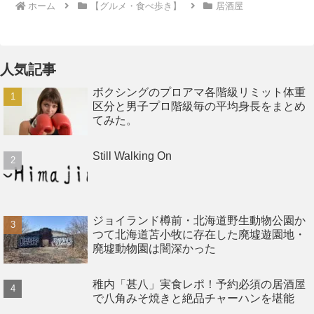
ホーム
【グルメ・食べ歩き】
居酒屋
人気記事
ボクシングのプロアマ各階級リミット体重
区分と男子プロ階級毎の平均身長をまとめ
てみた。
Still Walking On
ジョイランド樽前・北海道野生動物公園か
つて北海道苫小牧に存在した廃墟遊園地・
廃墟動物園は闇深かった
稚内「甚八」実食レポ！予約必須の居酒屋
で八角みそ焼きと絶品チャーハンを堪能