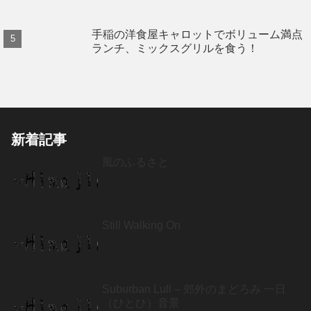
手稲の洋食屋キャロットでボリューム満点
ランチ、ミックスグリルを食う！
新着記事
風のふるさと
Still Walking On
Suburban Lull – 郊外のまどろみ 一日
（ひとひ）音景