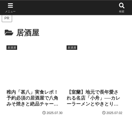
北海道の栄枯盛衰を伝えたい
メニュー
検索
PR
居酒屋
居酒屋
居酒屋
稚内「甚八」実食レポ！
【室蘭】地元で長年愛さ
予約必須の居酒屋で八角
れる名店「小舟」──カレ
みそ焼きと絶品チャーハ
ーラーメンとやきとり丼
ンを堪能
の誘惑
2025.07.30
2025.07.02