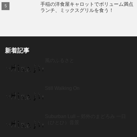
手稲の洋食屋キャロットでボリューム満点
ランチ、ミックスグリルを食う！
新着記事
風のふるさと
Still Walking On
Suburban Lull – 郊外のまどろみ 一日
（ひとひ）音景