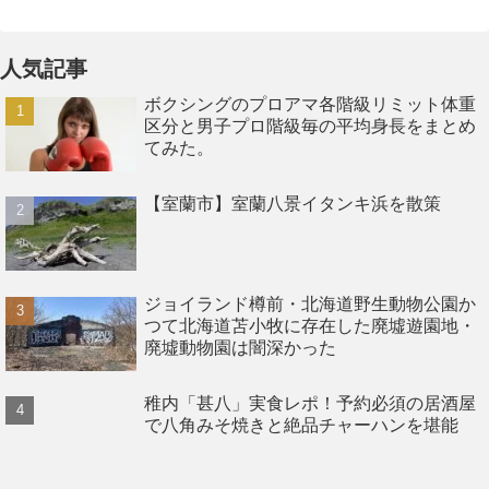
人気記事
ボクシングのプロアマ各階級リミット体重
区分と男子プロ階級毎の平均身長をまとめ
てみた。
【室蘭市】室蘭八景イタンキ浜を散策
ジョイランド樽前・北海道野生動物公園か
つて北海道苫小牧に存在した廃墟遊園地・
廃墟動物園は闇深かった
稚内「甚八」実食レポ！予約必須の居酒屋
で八角みそ焼きと絶品チャーハンを堪能