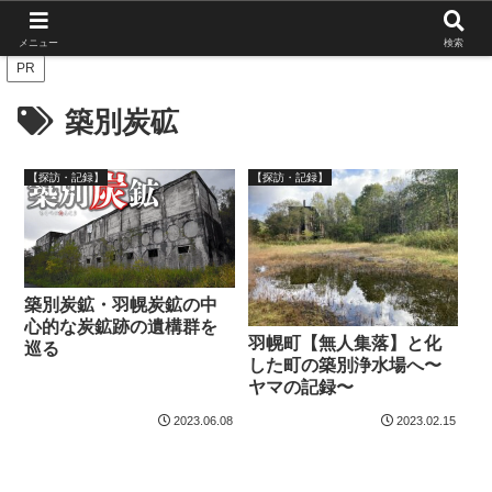
北海道の栄枯盛衰を伝えたい
メニュー
検索
PR
築別炭砿
【探訪・記録】
【探訪・記録】
築別炭鉱・羽幌炭鉱の中
心的な炭鉱跡の遺構群を
羽幌町【無人集落】と化
巡る
した町の築別浄水場へ〜
ヤマの記録〜
2023.06.08
2023.02.15