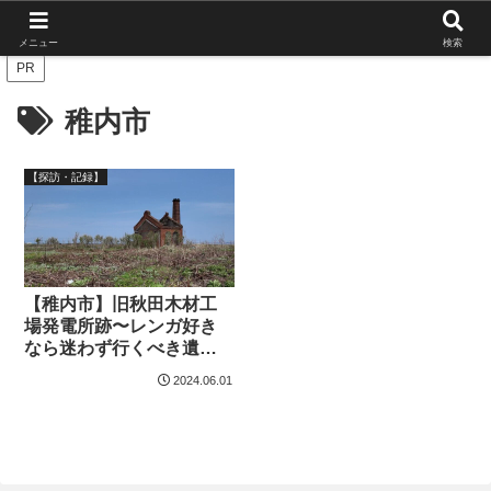
北海道の栄枯盛衰を伝えたい
メニュー
検索
PR
稚内市
【探訪・記録】
【稚内市】旧秋田木材工
場発電所跡〜レンガ好き
なら迷わず行くべき遺
構〜
2024.06.01