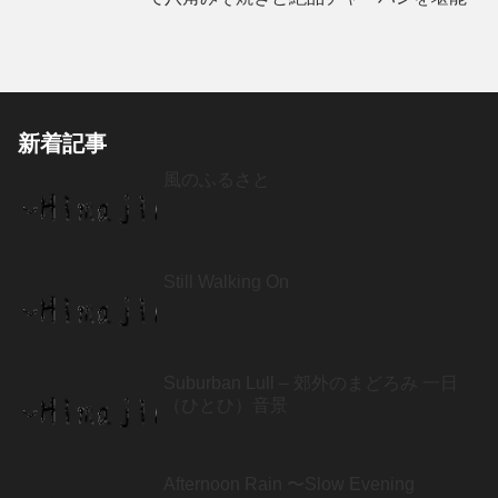
新着記事
風のふるさと
Still Walking On
Suburban Lull – 郊外のまどろみ 一日
（ひとひ）音景
Afternoon Rain 〜Slow Evening