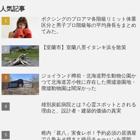
人気記事
ボクシングのプロアマ各階級リミット体重
区分と男子プロ階級毎の平均身長をまとめ
てみた。
【室蘭市】室蘭八景イタンキ浜を散策
ジョイランド樽前・北海道野生動物公園か
つて北海道苫小牧に存在した廃墟遊園地・
廃墟動物園は闇深かった
雄別炭鉱病院とは？心霊スポットとされる
理由と、設計者・建築的価値の真実
稚内「甚八」実食レポ！予約必須の居酒屋
で八角みそ焼きと絶品チャーハンを堪能