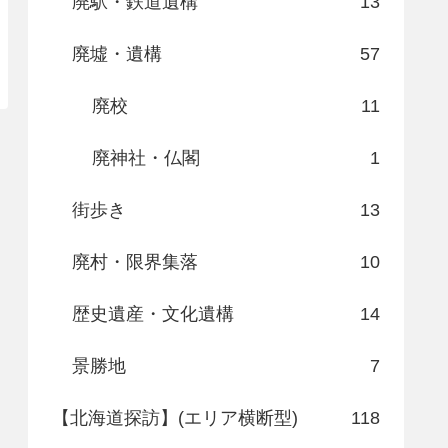
廃駅・鉄道遺構
13
廃墟・遺構
57
廃校
11
廃神社・仏閣
1
街歩き
13
廃村・限界集落
10
歴史遺産・文化遺構
14
景勝地
7
【北海道探訪】(エリア横断型)
118