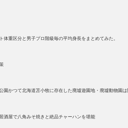
ト体重区分と男子プロ階級毎の平均身長をまとめてみた。
策
公園かつて北海道苫小牧に存在した廃墟遊園地・廃墟動物園は
居酒屋で八角みそ焼きと絶品チャーハンを堪能