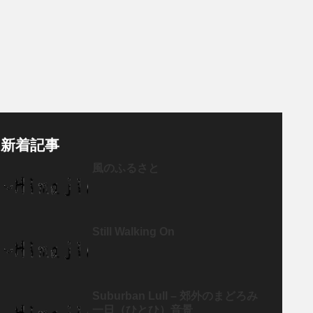
新着記事
風のふるさと
Still Walking On
Suburban Lull – 郊外のまどろみ
一日（ひとひ）音景