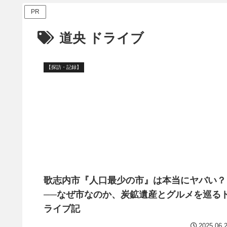
PR
道央 ドライブ
【探訪・記録】
歌志内市『人口最少の市』は本当にヤバい？
──なぜ市なのか、炭鉱遺産とグルメを巡る
ライブ記
2025.06.