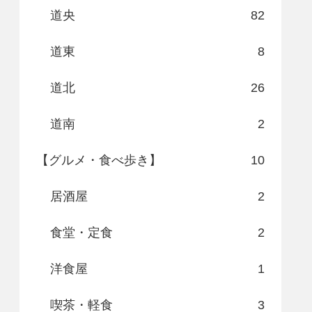
道央
82
道東
8
道北
26
道南
2
【グルメ・食べ歩き】
10
居酒屋
2
食堂・定食
2
洋食屋
1
喫茶・軽食
3