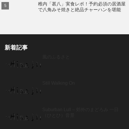
稚内「甚八」実食レポ！予約必須の居酒屋
で八角みそ焼きと絶品チャーハンを堪能
新着記事
風のふるさと
Still Walking On
Suburban Lull – 郊外のまどろみ 一日
（ひとひ）音景