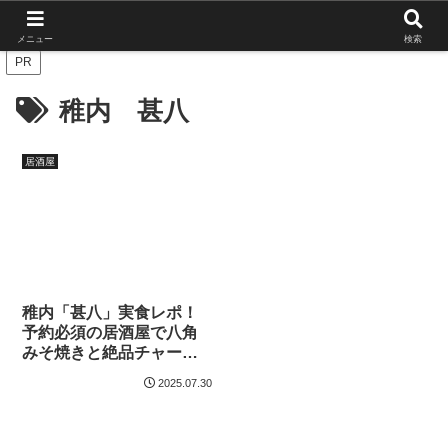
北海道の栄枯盛衰を伝えたい
メニュー
検索
PR
稚内 甚八
居酒屋
稚内「甚八」実食レポ！
予約必須の居酒屋で八角
みそ焼きと絶品チャーハ
ンを堪能
2025.07.30