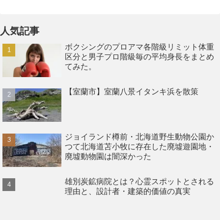
人気記事
ボクシングのプロアマ各階級リミット体重
区分と男子プロ階級毎の平均身長をまとめ
てみた。
【室蘭市】室蘭八景イタンキ浜を散策
ジョイランド樽前・北海道野生動物公園か
つて北海道苫小牧に存在した廃墟遊園地・
廃墟動物園は闇深かった
雄別炭鉱病院とは？心霊スポットとされる
理由と、設計者・建築的価値の真実