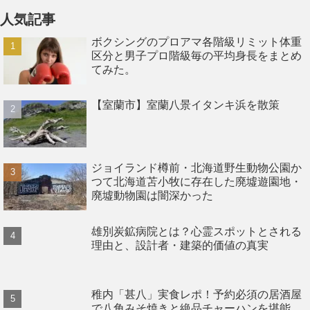
人気記事
ボクシングのプロアマ各階級リミット体重
区分と男子プロ階級毎の平均身長をまとめ
てみた。
【室蘭市】室蘭八景イタンキ浜を散策
ジョイランド樽前・北海道野生動物公園か
つて北海道苫小牧に存在した廃墟遊園地・
廃墟動物園は闇深かった
雄別炭鉱病院とは？心霊スポットとされる
理由と、設計者・建築的価値の真実
稚内「甚八」実食レポ！予約必須の居酒屋
で八角みそ焼きと絶品チャーハンを堪能