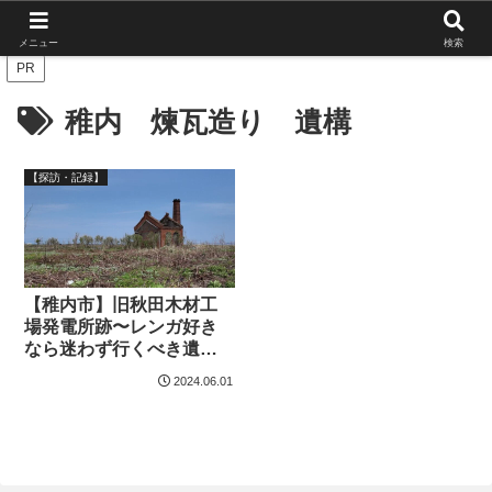
北海道の栄枯盛衰を伝えたい
メニュー
検索
PR
稚内 煉瓦造り 遺構
【探訪・記録】
【稚内市】旧秋田木材工
場発電所跡〜レンガ好き
なら迷わず行くべき遺
構〜
2024.06.01