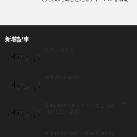
新着記事
風のふるさと
Still Walking On
Suburban Lull – 郊外のまどろみ 一日
（ひとひ）音景
Afternoon Rain 〜Slow Evening