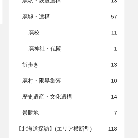
廃駅・鉄道遺構
13
廃墟・遺構
57
廃校
11
廃神社・仏閣
1
街歩き
13
廃村・限界集落
10
歴史遺産・文化遺構
14
景勝地
7
【北海道探訪】(エリア横断型)
118