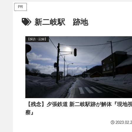
PR
新二岐駅 跡地
【探訪・記録】
【残念】夕張鉄道 新二岐駅跡が解体『現地
察』
2023.02.