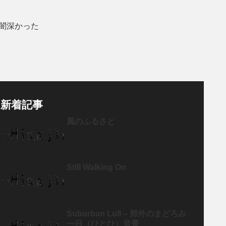
闇深かった
新着記事
風のふるさと
Still Walking On
Suburban Lull – 郊外のまどろみ
一日（ひとひ）音景