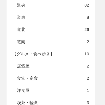
道央
82
道東
8
道北
26
道南
2
【グルメ・食べ歩き】
10
居酒屋
2
食堂・定食
2
洋食屋
1
喫茶・軽食
3