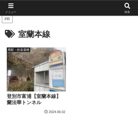
北海道の栄枯盛衰を伝えたい
メニュー
検索
PR
室蘭本線
廃駅・鉄道遺構
登別市富浦【室蘭本線】
蘭法華トンネル
2024.06.02