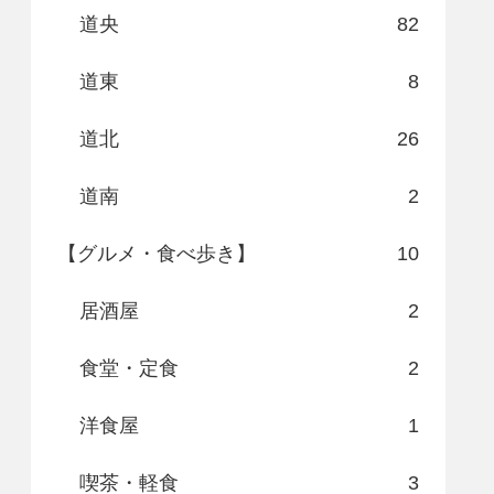
道央
82
道東
8
道北
26
道南
2
【グルメ・食べ歩き】
10
居酒屋
2
食堂・定食
2
洋食屋
1
喫茶・軽食
3