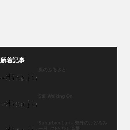
新着記事
風のふるさと
Still Walking On
Suburban Lull – 郊外のまどろみ
一日（ひとひ）音景