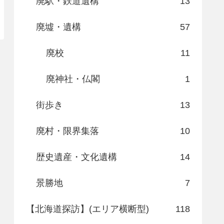
廃駅・鉄道遺構
13
廃墟・遺構
57
廃校
11
廃神社・仏閣
1
街歩き
13
廃村・限界集落
10
歴史遺産・文化遺構
14
景勝地
7
【北海道探訪】(エリア横断型)
118