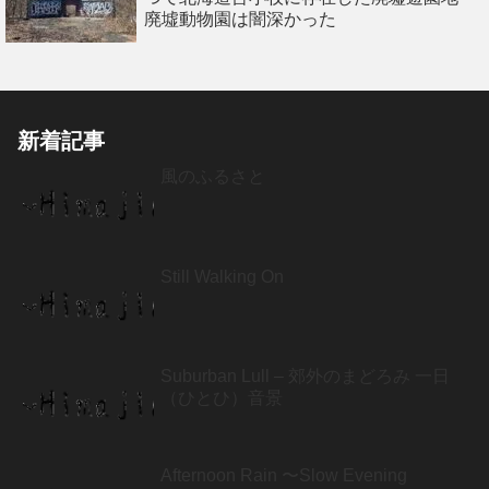
廃墟動物園は闇深かった
新着記事
風のふるさと
Still Walking On
Suburban Lull – 郊外のまどろみ 一日
（ひとひ）音景
Afternoon Rain 〜Slow Evening