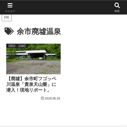
北海道の栄枯盛衰を伝えたい
メニュー
検索
PR
余市廃墟温泉
【探訪・記録】
【廃墟】余市町フゴッペ
川温泉「貴泉天山樂」に
潜入！現地リポート。
2018.06.26