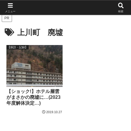
北海道の栄枯盛衰を伝えたい
メニュー
検索
PR
上川町 廃墟
【探訪・記録】
【ショック!】ホテル層雲
がまさかの廃墟に…(2023
年度解体決定…)
2019.10.27