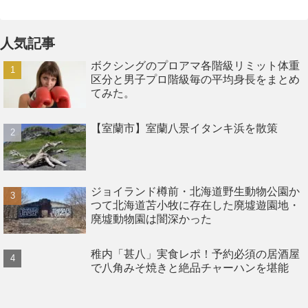
人気記事
ボクシングのプロアマ各階級リミット体重
区分と男子プロ階級毎の平均身長をまとめ
てみた。
【室蘭市】室蘭八景イタンキ浜を散策
ジョイランド樽前・北海道野生動物公園か
つて北海道苫小牧に存在した廃墟遊園地・
廃墟動物園は闇深かった
稚内「甚八」実食レポ！予約必須の居酒屋
で八角みそ焼きと絶品チャーハンを堪能