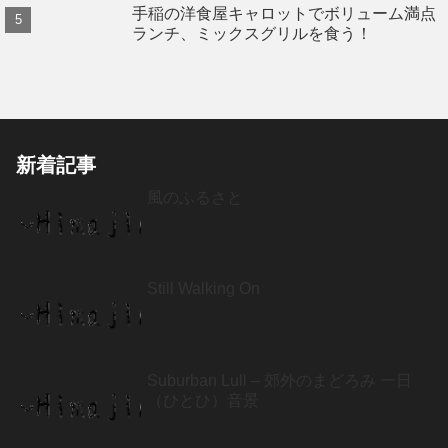
手稲の洋食屋キャロットでボリューム満点
ランチ、ミックスグリルを食う！
新着記事
風のふるさと
Still Walking On
Suburban Lull – 郊外のまどろみ 一日
（ひとひ）音景