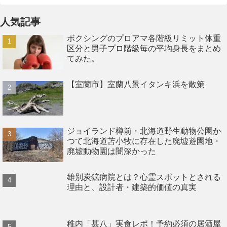
人気記事
ボクシングのプロアマ各階級リミット体重
区分と男子プロ階級毎の平均身長をまとめ
てみた。
【室蘭市】室蘭八景イタンキ浜を散策
ジョイランド樽前・北海道野生動物公園か
つて北海道苫小牧に存在した廃墟遊園地・
廃墟動物園は闇深かった
雄別炭鉱病院とは？心霊スポットとされる
理由と、設計者・建築的価値の真実
稚内「甚八」実食レポ！予約必須の居酒屋