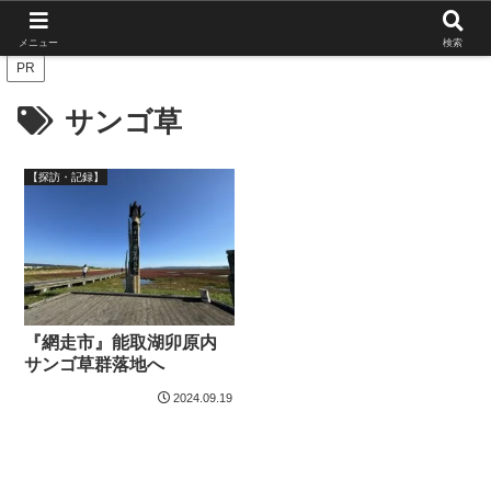
北海道の栄枯盛衰を伝えたい
メニュー
検索
PR
サンゴ草
【探訪・記録】
『網走市』能取湖卯原内
サンゴ草群落地へ
2024.09.19