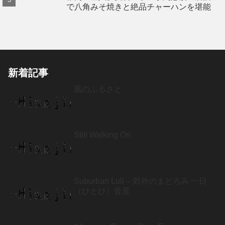
で八角みそ焼きと絶品チャーハンを堪能
新着記事
風のふるさと
Still Walking On
Suburban Lull – 郊外のまどろみ 一日
（ひとひ）音景