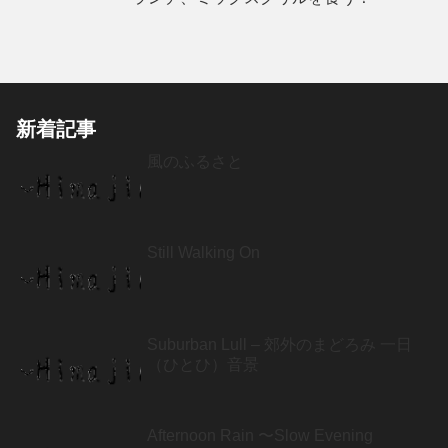
新着記事
風のふるさと
Still Walking On
Suburban Lull – 郊外のまどろみ 一日
（ひとひ）音景
Afternoon Rain 〜Slow Evening