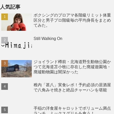
人気記事
ボクシングのプロアマ各階級リミット体重
区分と男子プロ階級毎の平均身長をまとめ
てみた。
Still Walking On
ジョイランド樽前・北海道野生動物公園か
つて北海道苫小牧に存在した廃墟遊園地・
廃墟動物園は闇深かった
稚内「甚八」実食レポ！予約必須の居酒屋
で八角みそ焼きと絶品チャーハンを堪能
手稲の洋食屋キャロットでボリューム満点
ランチ、ミックスグリルを食う！