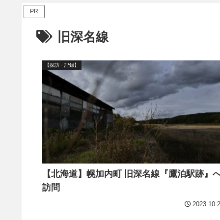
PR
旧深名線
【探訪・記録】
【北海道】幌加内町 旧深名線『鷹泊駅跡』
訪問
2023.10.