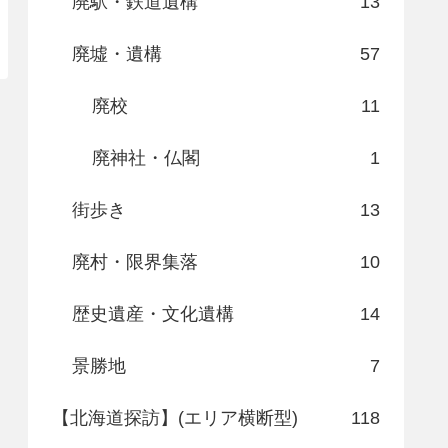
廃駅・鉄道遺構
13
廃墟・遺構
57
廃校
11
廃神社・仏閣
1
街歩き
13
廃村・限界集落
10
歴史遺産・文化遺構
14
景勝地
7
【北海道探訪】(エリア横断型)
118