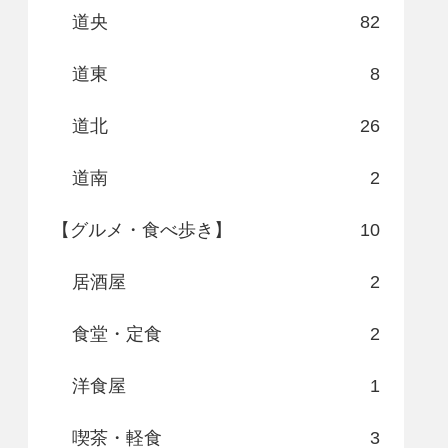
道央
82
道東
8
道北
26
道南
2
【グルメ・食べ歩き】
10
居酒屋
2
食堂・定食
2
洋食屋
1
喫茶・軽食
3