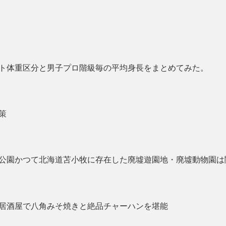
ト体重区分と男子プロ階級毎の平均身長をまとめてみた。
策
公園かつて北海道苫小牧に存在した廃墟遊園地・廃墟動物園は
居酒屋で八角みそ焼きと絶品チャーハンを堪能