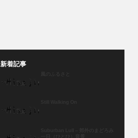
新着記事
風のふるさと
Still Walking On
Suburban Lull – 郊外のまどろみ
一日（ひとひ）音景