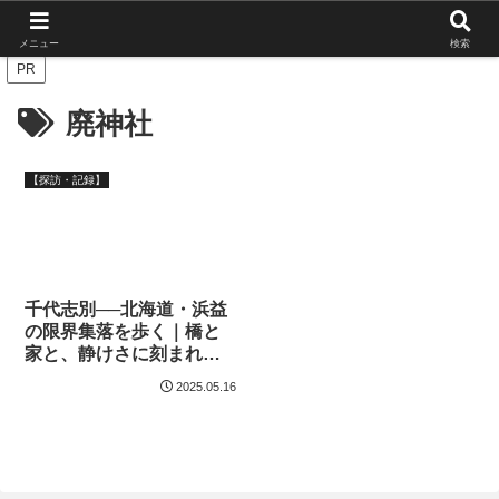
北海道の栄枯盛衰を伝えたい
メニュー
検索
PR
廃神社
【探訪・記録】
千代志別──北海道・浜益
の限界集落を歩く｜橋と
家と、静けさに刻まれた
暮らしの痕跡
2025.05.16