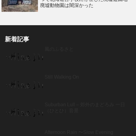
廃墟動物園は闇深かった
新着記事
風のふるさと
Still Walking On
Suburban Lull – 郊外のまどろみ 一日
（ひとひ）音景
Afternoon Rain 〜Slow Evening