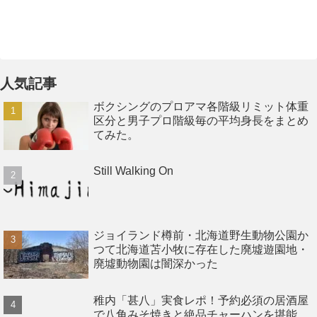
人気記事
ボクシングのプロアマ各階級リミット体重
区分と男子プロ階級毎の平均身長をまとめ
てみた。
Still Walking On
ジョイランド樽前・北海道野生動物公園か
つて北海道苫小牧に存在した廃墟遊園地・
廃墟動物園は闇深かった
稚内「甚八」実食レポ！予約必須の居酒屋
で八角みそ焼きと絶品チャーハンを堪能