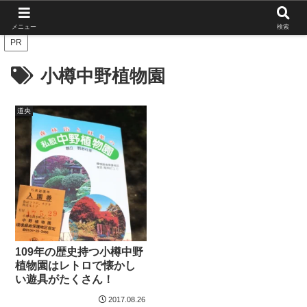
北海道の栄枯盛衰を伝えたい
メニュー
検索
PR
小樽中野植物園
道央
109年の歴史持つ小樽中野
植物園はレトロで懐かし
い遊具がたくさん！
2017.08.26