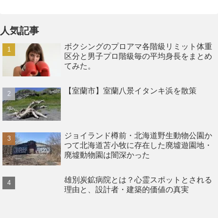
人気記事
ボクシングのプロアマ各階級リミット体重
区分と男子プロ階級毎の平均身長をまとめ
てみた。
【室蘭市】室蘭八景イタンキ浜を散策
ジョイランド樽前・北海道野生動物公園か
つて北海道苫小牧に存在した廃墟遊園地・
廃墟動物園は闇深かった
雄別炭鉱病院とは？心霊スポットとされる
理由と、設計者・建築的価値の真実