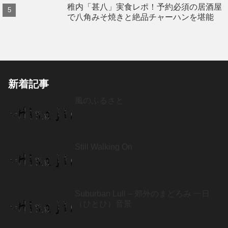
稚内「甚八」実食レポ！予約必須の居酒屋
で八角みそ焼きと絶品チャーハンを堪能
新着記事
風のふるさと
Still Walking On
Suburban Lull – 郊外のまどろみ 一日
（ひとひ）音景