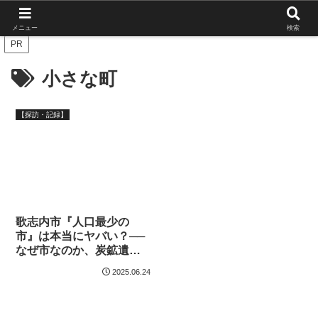
北海道の栄枯盛衰を伝えたい
メニュー
検索
PR
小さな町
【探訪・記録】
歌志内市『人口最少の
市』は本当にヤバい？──
なぜ市なのか、炭鉱遺産
とグルメを巡るドライブ
2025.06.24
記