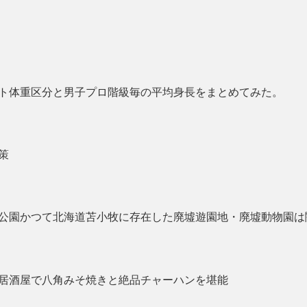
ト体重区分と男子プロ階級毎の平均身長をまとめてみた。
策
公園かつて北海道苫小牧に存在した廃墟遊園地・廃墟動物園は
居酒屋で八角みそ焼きと絶品チャーハンを堪能