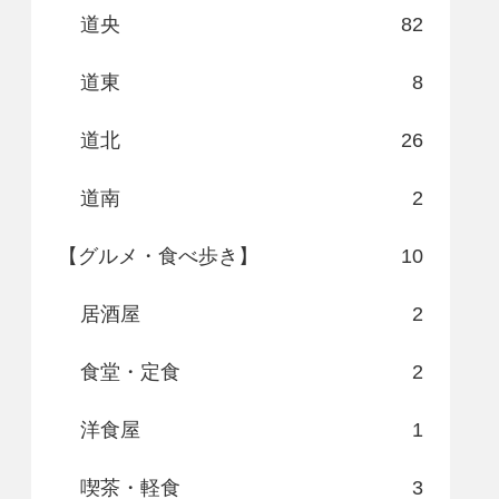
道央
82
道東
8
道北
26
道南
2
【グルメ・食べ歩き】
10
居酒屋
2
食堂・定食
2
洋食屋
1
喫茶・軽食
3