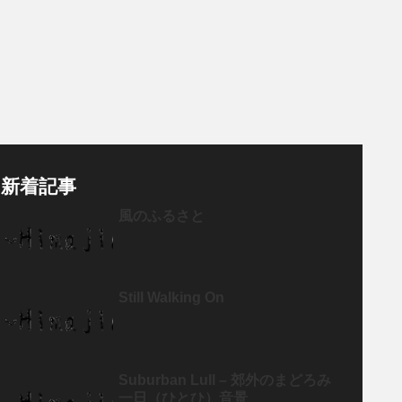
新着記事
風のふるさと
Still Walking On
Suburban Lull – 郊外のまどろみ
一日（ひとひ）音景