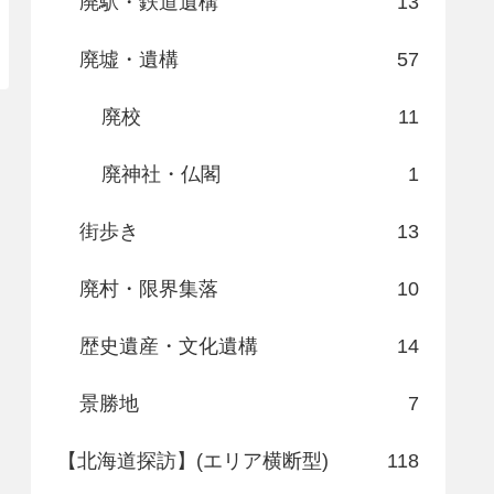
廃駅・鉄道遺構
13
廃墟・遺構
57
廃校
11
廃神社・仏閣
1
街歩き
13
廃村・限界集落
10
歴史遺産・文化遺構
14
景勝地
7
【北海道探訪】(エリア横断型)
118