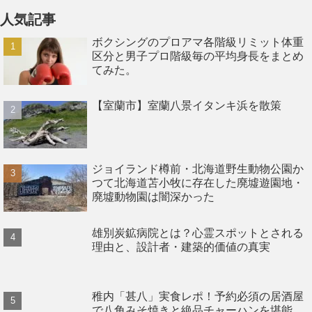
人気記事
ボクシングのプロアマ各階級リミット体重
区分と男子プロ階級毎の平均身長をまとめ
てみた。
【室蘭市】室蘭八景イタンキ浜を散策
ジョイランド樽前・北海道野生動物公園か
つて北海道苫小牧に存在した廃墟遊園地・
廃墟動物園は闇深かった
雄別炭鉱病院とは？心霊スポットとされる
理由と、設計者・建築的価値の真実
稚内「甚八」実食レポ！予約必須の居酒屋
で八角みそ焼きと絶品チャーハンを堪能