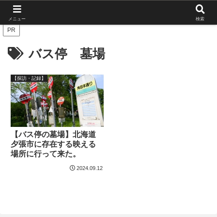
北海道の栄枯盛衰を伝えたい
メニュー
検索
PR
バス停 墓場
【探訪・記録】
【バス停の墓場】北海道
夕張市に存在する映える
場所に行って来た。
2024.09.12