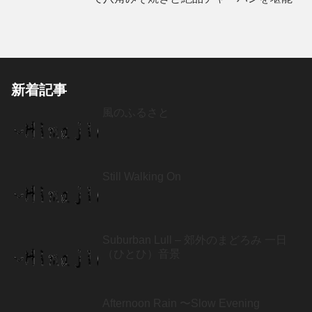
新着記事
風のふるさと
Still Walking On
Suburban Lull – 郊外のまどろみ 一日
（ひとひ）音景
Afternoon Rain 〜Slow Evening