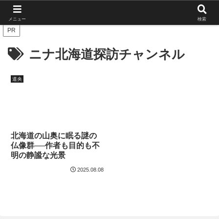
北海道の栄枯盛衰を伝えたい
メニュー
検索
PR
ニナ北海道探訪チャンネル
道央
北海道の山奥に眠る謎の
仏像群──作者も目的も不
明の静謐な光景
2025.08.08