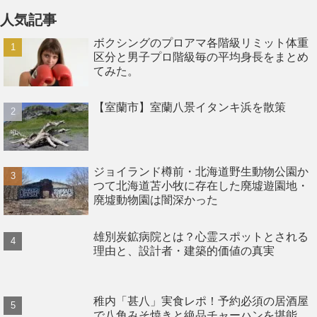
人気記事
ボクシングのプロアマ各階級リミット体重
区分と男子プロ階級毎の平均身長をまとめ
てみた。
【室蘭市】室蘭八景イタンキ浜を散策
ジョイランド樽前・北海道野生動物公園か
つて北海道苫小牧に存在した廃墟遊園地・
廃墟動物園は闇深かった
雄別炭鉱病院とは？心霊スポットとされる
理由と、設計者・建築的価値の真実
稚内「甚八」実食レポ！予約必須の居酒屋
で八角みそ焼きと絶品チャーハンを堪能