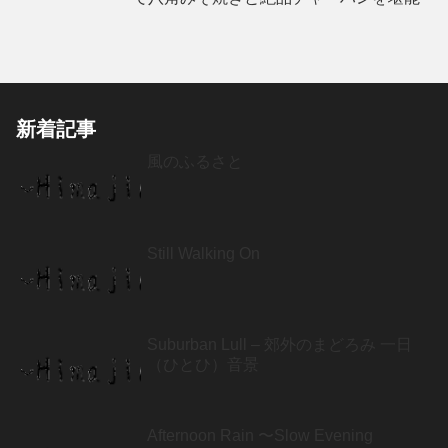
新着記事
風のふるさと
Still Walking On
Suburban Lull – 郊外のまどろみ 一日
（ひとひ）音景
Afternoon Rain 〜Slow Evening