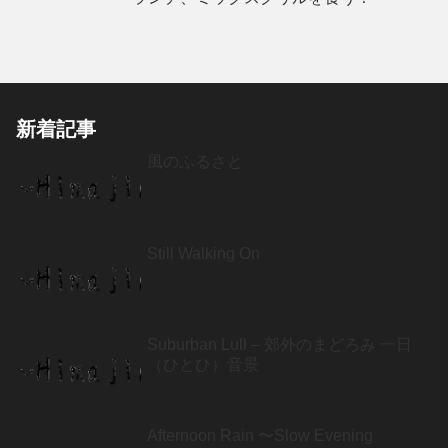
新着記事
風のふるさと
Still Walking On
Suburban Lull – 郊外のまどろみ 一日
（ひとひ）音景
Afternoon Rain 〜Slow Evening