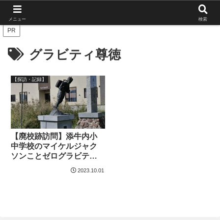
北海道の栄枯盛衰を伝えたい
メニュー
検索
PR
グラビティ尊徳
【探訪・記録】
【廃校跡訪問】添牛内小
中学校のマイケルジャク
ソンことゼログラビティ
二宮尊徳を見つけた。
2023.10.01