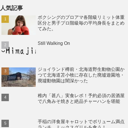
人気記事
ボクシングのプロアマ各階級リミット体重
区分と男子プロ階級毎の平均身長をまとめ
てみた。
Still Walking On
ジョイランド樽前・北海道野生動物公園か
つて北海道苫小牧に存在した廃墟遊園地・
廃墟動物園は闇深かった
稚内「甚八」実食レポ！予約必須の居酒屋
で八角みそ焼きと絶品チャーハンを堪能
手稲の洋食屋キャロットでボリューム満点
ランチ、ミックスグリルを食う！