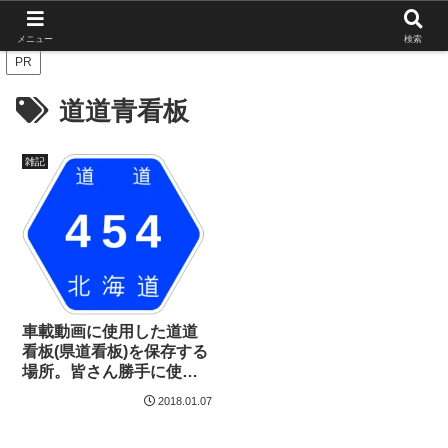
北海道の栄枯盛衰を伝えたい
メニュー
検索
PR
道道青看板
雑記
車載動画に使用した道道
看板(県道看板)を保存する
場所。皆さん勝手に使用
していいです。
2018.01.07