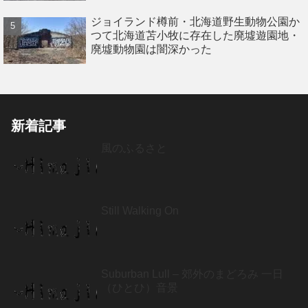
ジョイランド樽前・北海道野生動物公園か
つて北海道苫小牧に存在した廃墟遊園地・
廃墟動物園は闇深かった
新着記事
風のふるさと
Still Walking On
Suburban Lull – 郊外のまどろみ 一日
（ひとひ）音景