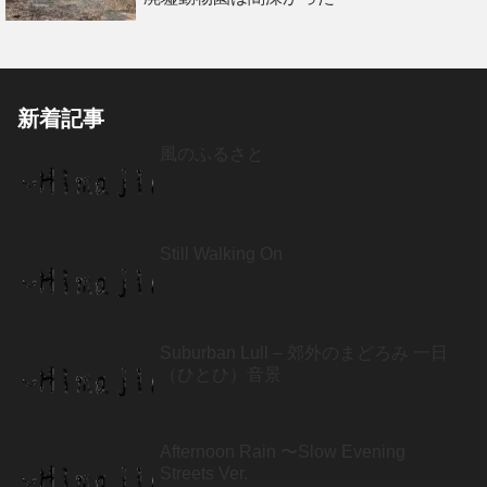
新着記事
風のふるさと
Still Walking On
Suburban Lull – 郊外のまどろみ 一日
（ひとひ）音景
Afternoon Rain 〜Slow Evening
Streets Ver.