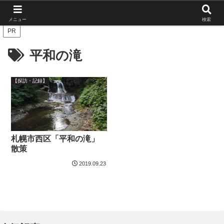
北海道の栄枯盛衰を伝えたい
メニュー
検索
PR
平和の滝
【探訪・記録】
札幌市西区「平和の滝」
散策
2019.09.23