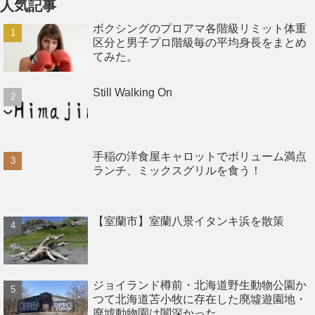
人気記事
ボクシングのプロアマ各階級リミット体重
区分と男子プロ階級毎の平均身長をまとめ
てみた。
Still Walking On
手稲の洋食屋キャロットでボリューム満点
ランチ、ミックスグリルを食う！
【室蘭市】室蘭八景イタンキ浜を散策
ジョイランド樽前・北海道野生動物公園か
つて北海道苫小牧に存在した廃墟遊園地・
廃墟動物園は闇深かった