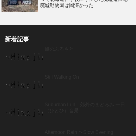
廃墟動物園は闇深かった
新着記事
風のふるさと
Still Walking On
Suburban Lull – 郊外のまどろみ 一日
（ひとひ）音景
Afternoon Rain 〜Slow Evening