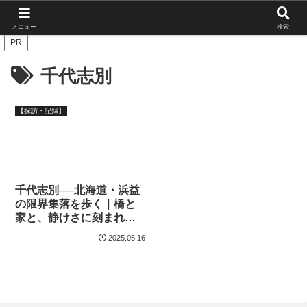
北海道の栄枯盛衰を伝えたい
メニュー
検索
PR
千代志別
【探訪・記録】
千代志別──北海道・浜益
の限界集落を歩く｜橋と
家と、静けさに刻まれた
暮らしの痕跡
2025.05.16